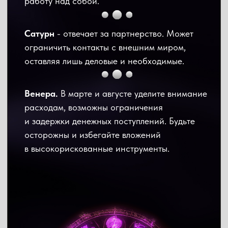
Чтобы дополнительные расходы не застали
врасплох, важно заранее позаботиться
о подушке безопасности. Финансовая
подушка — это сумма денег, равная 3−6
ежемесячным доходам семьи. Например,