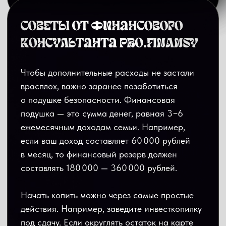
на паузу и пересматривать
3 простых домашних задания,
чтобы
закрепить материал
разбор
самых частых вопросов новичков
возможность принять участие в
розыгрыше призов
❗️Доступ в канал закрою 31 января в 21:00 по
мск. Прямо сейчас вы можете стать
участником марафона бесплатно и сделать
первое действие, чтобы прогнозы из
гороскопа точно сбылись.
ЗАРЕГИСТРИРОВАТЬСЯ