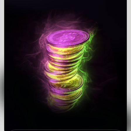
для начинающих инвесторов
Где я за 3 коротких урока показываю, куда
и как вкладывать деньги, чтобы получать доход
с инвестиций и не волноваться о деньгах.
Что внутри марафона:
телеграм-канал,
которого нет в открытом
доступе
3 коротких урока
в записи. Можно
смотреть в любое удобное время, ставить