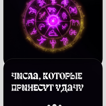
если ваш доход составляет 60 000 рублей
в месяц, то финансовый резерв должен
составлять 180 000 — 360 000 рублей.
Начать копить можно через самые простые
действия. Например, заведите инвесткопилку
под сдачу. Если округлять остаток на карте
каждый вечер в пользу копилки — это
поможет сделать первый шаг к накоплениям.
Также полезно настроить перевод кешбэков
на этот счет. Это не сложно.
Инструкцию, как из 200₽ сделать 400 000₽
с помощью автонакоплений, найдете
здесь.
Новую опору Весы могут найти в обучении
финансовой грамотности. Это поможет
и с неочевидными для Весов проблемами:
побороть неуверенность в завтрашнем дне
и дать отпор внутренним страхам.
В 2026-м особо рекомендуется следить
за ключевой ставкой Центрального банка.