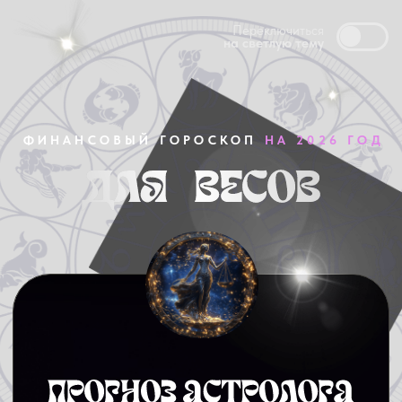
Переключиться
на светлую тему
ФИНАНСОВЫЙ ГОРОСКОП
НА 2026 ГОД
2026 год станет годом, когда
вы сможете раскрыть свой потенциал.
Ваши финансы это тоже затронет.
Но для этого важно сосредоточиться
на больших целях и отсеять