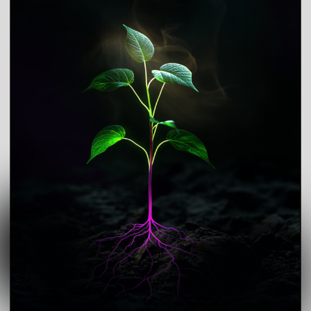
Эмоции не должны управлять вашими
решениями, особенно в финансах.
Постарайтесь по возможности не занимать
деньги в этом году без острой
необходимости.
Вкладывайте деньги в проверенные
источники. Наиболее благоприятное время: с
февраля по апрель и октябрь.
В 2026 году Весам могут мешать
зарабатывать два аспекта: страх конфликтов
и желание всем угодить. Работа с
внутренними противоречиями поможет к
концу года выйти на новый уровень – и в
отношениях с собой, и с руководством, и с