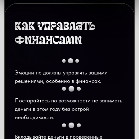
финансами.
Весам пора вспомнить про старые цели,
которые забылись в череде рутинных задач и
вечной гонке. Если они до сих пор
наполняют вас – составьте план, как к ним
прийти.