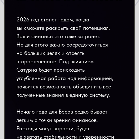
второстепенные. Под влиянием
Сатурна будет происходить
углубленная работа над информацией,
появится возможность объединить все
полученные знания в единую систему.
Начало года для Весов редко бывает
легким с точки зрения финансов.
Расходы могут вырасти, будет
не хватать стабильности и уверенности
в завтрашнем дне. Но это напряжение
уйдет, если Весы сосредоточатся
на действительно важных аспектах.
Представителям этого знака предстоит
разобраться — что именно нужно
изменить в жизни, чтобы стресса стало
меньше.
Звезды говорят, что в середине года
может случиться «время прозрения».
В этот период велика вероятность
кардинального перелома в жизни. Весы
могут поменять работу, открыть новое