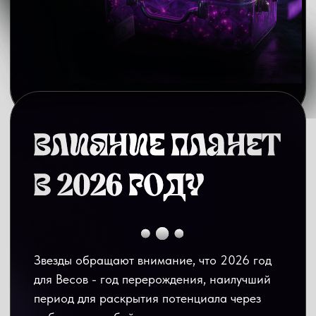
Число 7
— щит от иллюзий. Это число
Сатурна в классической нумерологии,
которое помогает Весам в этом году
структурировать хаос. Оно дает мудрость
вовремя промолчать или, наоборот, задать
прямой вопрос.
Число 21.
Считается числом успеха в делах
с иностранцами и международными
проектами. Для Весов это «число
расширения границ», помогающее выйти
за рамки привычного круга общения.
Назначайте на 21-е числа старт обучения,
подачу документов на визу или публикацию
важных материалов в сети.