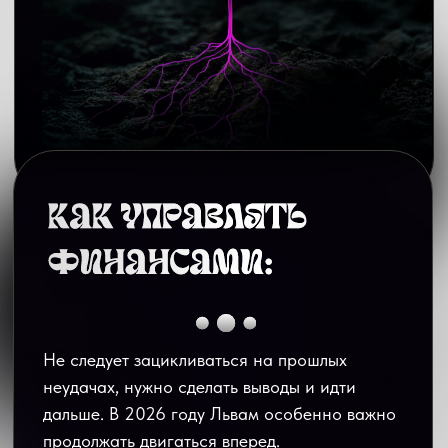
долг больше, чем готовы подарить. Да, в
2026 году вам могут не вернуть долги. Будьте
готовы к этому.
Несмотря на возможные трудности, Львам в
2026 году особенно важно уделить время
сбережениям. Главный совет: необходимо
избегать эмоциональных решений. Если Львы
справятся с этим – год принесет хорошую
прибыль.