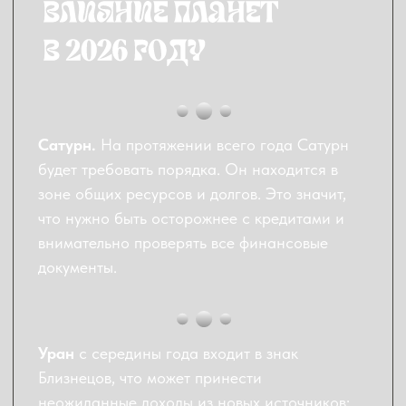
Вы можете использовать эти цифры для
выбора дат, номеров билетов или просто
обращать на них внимание в повседневной
жизни.
Число 1
– ваше число-талисман на весь
2026 год. Оно символизирует лидерство и
новые начинания. Ваши природные
качества руководителя будут усилены.
Числа 5 и 9
– эти числа помогают в карьере
и приносят неожиданную удачу. Число 5 - в
сферах общения и поездок, число 9 - в
завершении важных дел.