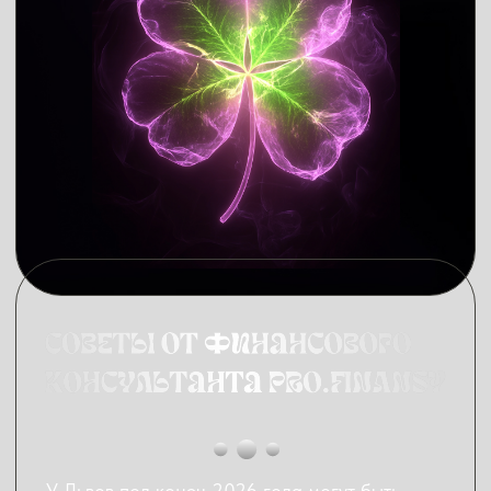
для начинающих инвесторов
Где я за 3 коротких урока показываю, куда
и как вкладывать деньги, чтобы получать доход
с инвестиций и не волноваться о деньгах.
Что внутри марафона:
телеграм-канал,
которого нет в открытом
доступе
3 коротких урока
в записи. Можно
смотреть в любое удобное время, ставить
на паузу и пересматривать
3 простых домашних задания,
чтобы
закрепить материал
разбор
самых частых вопросов новичков
возможность принять участие в
розыгрыше призов