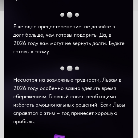
Сатурн.
На протяжении всего года Сатурн
будет требовать порядка. Он находится в
зоне общих ресурсов и долгов. Это значит,
что нужно быть осторожнее с кредитами и
внимательно проверять все финансовые
документы.
Уран
с середины года входит в знак
Близнецов, что может принести
неожиданные доходы из новых источников: