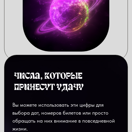
счета под разные цели.
Это могут быть как простые накопительные
счета, так и инвестиционные. На
инвестиционных особенно важно понимать,
на какую цель и на какой срок вы
вкладываете деньги, чтобы рассчитать
доходность и подобрать инструменты. Это
и есть финансовый план, о котором просят
позаботиться звезды.
Но даже накопительный счет, если вы решили
хранить подушку безопасности на нем,
требует регулярных пополнений. Строгий
учет и порядок в планировании доходностей
поможет выбрать стратегию для инвестиций.
Так Львы смогут избежать эмоциональных
решений в своих вложениях. Ведь останется
просто двигаться по плану и не отходить от
него.