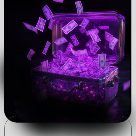
сообщества, коллективы, IT.
Юпитер
в первой половине года может
тянуть в вас в уединение, в развитие
духовных знаний, практик. Вторая половина
года будет благоприятна для
благотворительности.