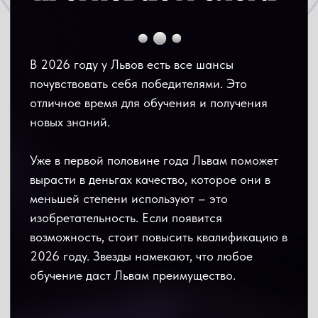
Уже в первой половине года Львам поможет
вырасти в деньгах качество, которое они в
меньшей степени используют – это
изобретательность. Если появится
возможность, стоит повысить квалификацию в
2026 году. Звезды намекают, что любое
обучение даст Львам преимущество.
Природная харизма Львов будет помогать
им, пока этот знак не начнет слишком
зазнаваться, предупреждают звезды. Успехи
могут вскружить голову, а 2026 год – не
время, чтобы почивать на лаврах, это время
для работы.