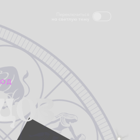
Переключиться
на светлую тему
ГОД