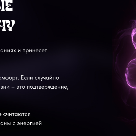
наниях и принесет
комфорт. Если случайно
изни – это подтверждение,
е считаются
заны с энергией