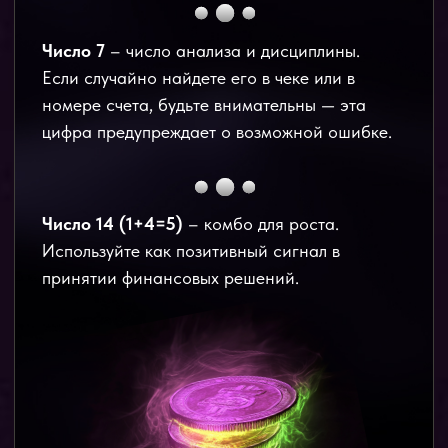
Важный совет, который дают звезды
Близнецам — не вкладывайтесь в один актив.
Это называется диверсификация. Она
помогает переживать периоды кризисов.
Когда одна сфера проседает, другая может
взлететь. Пример сбалансированного
портфеля с небольшими рисками: 60% -
облигации, 30% - акции крупных компаний,
10% - защитные активы, например, золото.
Дисциплина поможет Близнецам и в
накоплениях, и в обучении. И пусть звезды не
обещают этому знаку сверхприбылей в 2026
году. Но движение в своем темпе без резких
скачков точно приведет Близнецов к
финансовой стабильности и пассивному
доходу.
Обязательно посмотрите бесплатный 5
минутный урок, как создавать накопления с