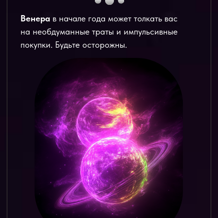
Сила маленьких шагов крайне важна в
финансах. Для того чтобы начать
инвестировать, не нужен большой капитал.
Если Близнецы будут заходить в
долгосрочные активы регулярно, пусть и на
небольшие суммы, то постепенно начнет
работать «магия сложного процента». Это
когда проценты начисляются не только на
ваши средства, но и на сами проценты,
начисленные ранее.