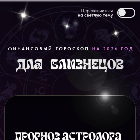
Переключиться
на светлую тему
ФИНАНСОВЫЙ ГОРОСКОП
НА 2026 ГОД
2026 год поможет Близнецам переосмыслить
ценности и полностью изменить подход в
обращении с деньгами. Ни сверхприбылей,
ни финансового краха год этому знаку не