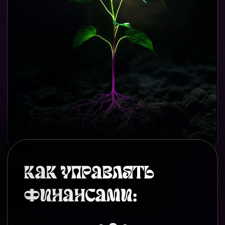
горизонтов и дисциплиной.
Во второй половине года сможете позволить
себе крупные траты. В это время энергии
стабилизируются. Перед покупкой тщательно
сверьтесь с вашими финансовыми целями.
Крайне важно в этом году избегать
концентрации средств в одном «самом
выгодном» активе.
Хвалите себя за дисциплину и не
обесценивайте силу маленьких шагов - они
помогут вам в финансах и налаживании
важных социальных связей.
Возвращение к старым намерениям может