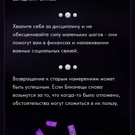
Планеты в 2026 году создадут
для Близнецов выгодный фон.
Меркурий - главный помощник.
В марте,
августе откроются отличные возможности
для новых идей, создания партнерств для
роста в доходе.
Сатурн в Овне весь год.
Эта конфигурация
потребует дисциплины и ответственного
отношения к финансам.
Венера
в начале года может толкать вас
на необдуманные траты и импульсивные
покупки. Будьте осторожны.