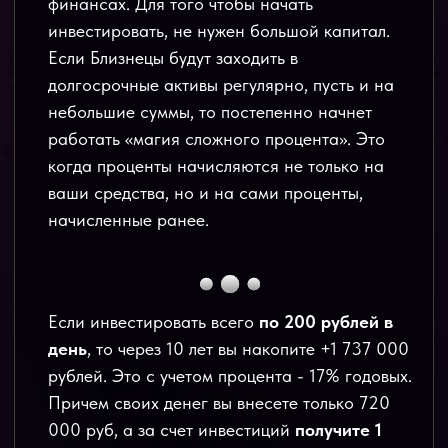
телеграм-канал,
которого нет в открытом
доступе
3 коротких урока
в записи. Можно
смотреть в любое удобное время, ставить
на паузу и пересматривать
3 простых домашних задания,
чтобы
закрепить материал
разбор
самых частых вопросов новичков
возможность принять участие в
розыгрыше призов
❗️Доступ в канал закрою 31 января в 21:00 по
мск. Прямо сейчас вы можете стать
участником марафона бесплатно и сделать
первое действие, чтобы прогнозы из
гороскопа точно сбылись.
ЗАРЕГИСТРИРОВАТЬСЯ