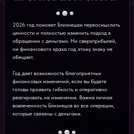
обещает.
Год дает возможность благоприятных
финансовых изменений, если вы будете
готовы проявить гибкость и оперативно
реагировать на изменения. Важна личная
вовлеченность Близнецов во все операции,
которые связаны с деньгами.
В начале года Меркурий находится в знаке
Козерога. Важно ввести дисциплину,
холодный расчет и не бросаться сломя
голову в новые начинания.
Пик возможностей придется на лето.
Используйте это время, чтобы учиться
новому. Приобретенные в 2026 году навыки
могут предопределить следующие 5 лет
вашей жизни. К концу года возможно,
получится рассчитаться с тянущим энергию
долгом.