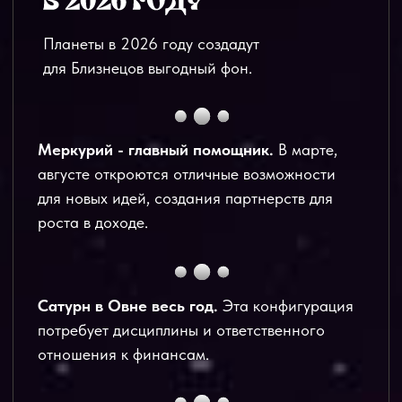
Встретив это число, вы можете прийти к
новым идеям.
Число 7
– число анализа и дисциплины.
Если случайно найдете его в чеке или в
номере счета, будьте внимательны — эта
цифра предупреждает о возможной ошибке.
Число 14 (1+4=5)
– комбо для роста.
Используйте как позитивный сигнал в
принятии финансовых решений.